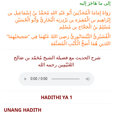
إلى ما هَاجَرَ إليه
رَوَاهُ إِمَامَا الْمُحَدِّثِينَ أَبُو عَبْدِ اللهِ مُحَمَّدُ بنُ إِسْمَاعِيل بن
إِبْرَاهِيم بن الْمُغِيرَة بن بَرْدِزبَه الْبُخَارِيُّ وَأَبُو الْحُسَيْنِ
مُسْلِمٌ بنُ الْحَجَّاج بن مُسْلِم
الْقُشَيْرِيُّ النَّيْسَابُورِيُّ رَضِيَ اللهُ عَنْهُمَا فِي “صَحِيحَيْهِمَا”
اللذينِ هُمَا أَصَحُّ الْكُتُبِ الْمُصَنَّفَةِ
شرح الحديث مع فضيلة الشيخ مُحَمّد بن صَالِح
العُثَيْمِين رحمه الله
HADITHI YA 1
UNANG HADITH