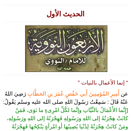
الحديث الأول
” إنما الأعمال بالنيات “
عن
أَمِيرِ المُؤمِنِينَ أَبي حَفْصٍ عُمَرَ بنِ الخطَّابِ
رَضِيَ اللهُ
:
عَنْهُ قَالَ : سَمِعْتُ رَسُولَ اللهِ صلى الله عليه وسلم يَقُولُ
[إِنَّما الأَعْمَالُ بالنِّيَّاتِ وإنَّما لكُلِّ امْرِىءٍ ما نَوَى، فَمَنْ
كانَتْ هِجْرَتُهُ إلى اللهِ ورَسُولِهِ فَهِجْرَتُهُ إلى اللهِ ورَسُولِهِ،
ومَنْ كانَتْ هِجْرَتُهُ لِدُنْيا يُصِيبُها أو امْرأةٍ يَنْكِحُها فَهِجْرَتُهُ