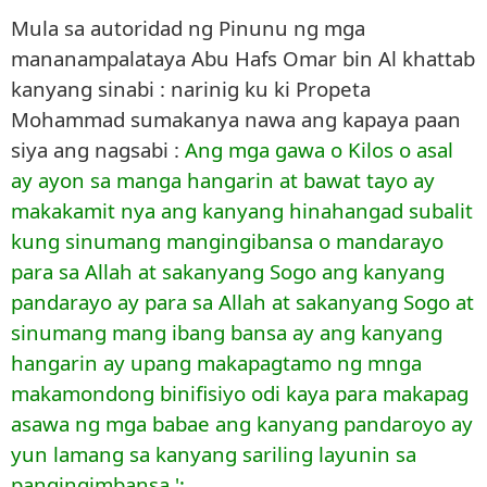
Mula sa autoridad ng Pinunu ng mga
mananampalataya Abu Hafs Omar bin Al khattab
kanyang sinabi : narinig ku ki Propeta
Mohammad sumakanya nawa ang kapaya paan
siya ang nagsabi :
Ang mga gawa o Kilos o asal
ay ayon sa manga hangarin at bawat tayo ay
makakamit nya ang kanyang hinahangad subalit
kung sinumang mangingibansa o mandarayo
para sa Allah at sakanyang Sogo ang kanyang
pandarayo ay para sa Allah at sakanyang Sogo at
sinumang mang ibang bansa ay ang kanyang
hangarin ay upang makapagtamo ng mnga
makamondong binifisiyo odi kaya para makapag
asawa ng mga babae ang kanyang pandaroyo ay
yun lamang sa kanyang sariling layunin sa
pangingimbansa ';