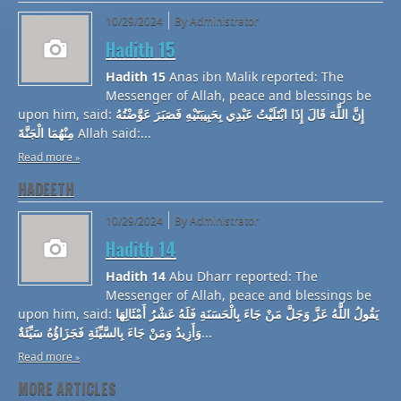
10/29/2024
By Administrator
Hadith 15
Hadith 15
Anas ibn Malik reported: The
Messenger of Allah, peace and blessings be
upon him, said:
إِنَّ اللَّهَ قَالَ إِذَا ابْتَلَيْتُ عَبْدِي بِحَبِيبَتَيْهِ فَصَبَرَ عَوَّضْتُهُ
مِنْهُمَا الْجَنَّةَ
Allah said:...
Read more
HADEETH
10/29/2024
By Administrator
Hadith 14
Hadith 14
Abu Dharr reported: The
Messenger of Allah, peace and blessings be
upon him, said:
يَقُولُ اللَّهُ عَزَّ وَجَلَّ مَنْ جَاءَ بِالْحَسَنَةِ فَلَهُ عَشْرُ أَمْثَالِهَا
وَأَزِيدُ وَمَنْ جَاءَ بِالسَّيِّئَةِ فَجَزَاؤُهُ سَيِّئَةٌ
...
Read more
MORE ARTICLES