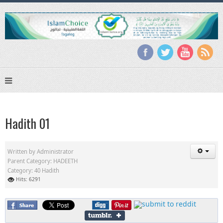
Hadith 01
Written by
Administrator
Parent Category:
HADEETH
Category:
40 Hadith
Hits: 6291